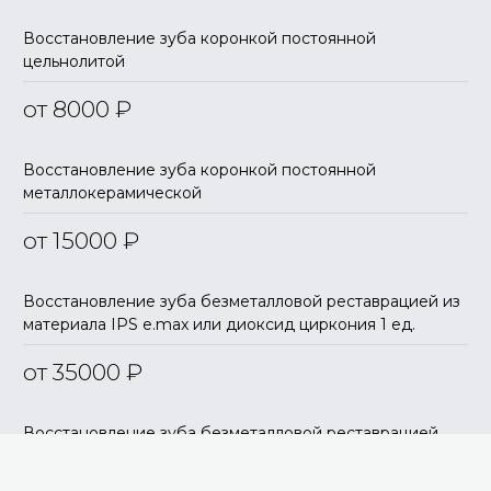
Восстановление зуба коронкой постоянной
цельнолитой
от 8000
₽
Восстановление зуба коронкой постоянной
металлокерамической
от 15000
₽
Восстановление зуба безметалловой реставрацией из
материала IPS e.max или диоксид циркония 1 ед.
от 35000
₽
Восстановление зуба безметалловой реставрацией
(IPS e.max или диоксида циркония) с индивидуальной
эстетикой