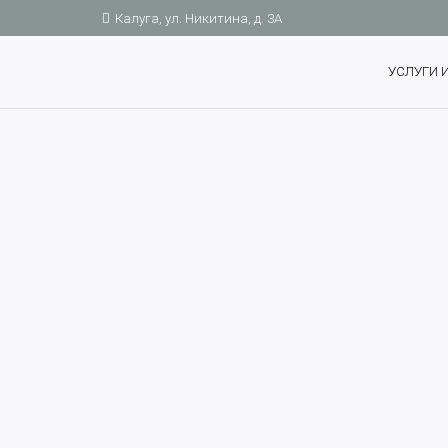
Калуга, ул. Никитина, д. 3А
УСЛУГИ 
ГЛАВНАЯ
I
ВРАЧИ
Врач-стоматолог-хирург, имплантолог.
Опыт работы с 2018 года.